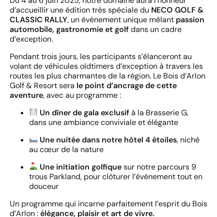
Du 4 au 6 juin 2025, notre domaine aura l’honneur
d’accueillir une édition très spéciale du
NECO GOLF &
CLASSIC RALLY
, un événement unique mêlant
passion
automobile, gastronomie et golf
dans un cadre
d’exception.
Pendant trois jours, les participants s’élanceront au
volant de véhicules oldtimers d’exception à travers les
routes les plus charmantes de la région. Le Bois d’Arlon
Golf & Resort sera
le point d’ancrage de cette
aventure
, avec au programme :
Un dîner de gala exclusif
à la Brasserie G,
dans une ambiance conviviale et élégante
Une nuitée dans notre hôtel 4 étoiles
, niché
au cœur de la nature
Une initiation golfique
sur notre parcours 9
trous Parkland, pour clôturer l’événement tout en
douceur
Un programme qui incarne parfaitement l’esprit du Bois
d’Arlon :
élégance, plaisir et art de vivre.